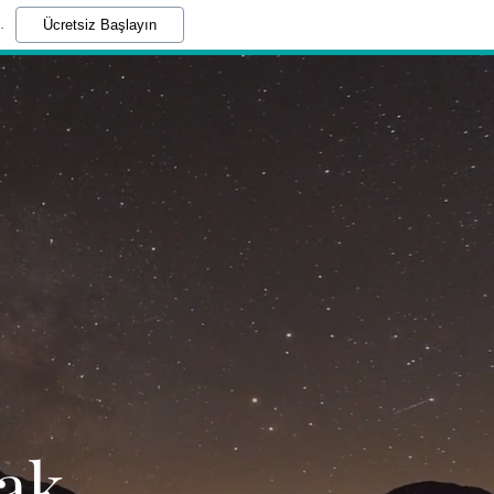
.
Ücretsiz Başlayın
cak