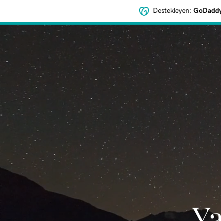
Destekleyen:
GoDaddy 
‌Y