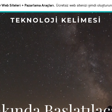
Web Siteleri + Pazarlama Araçları.
Ücretsiz web sitenizi şimdi oluşturun
TEKNOLOJI KELIMESI
akında Başlatıla